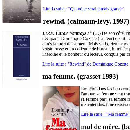
Lire la suite : "Quand je serai jamais grande"
rewind. (calmann-levy. 1997)
LIRE. Carole Vantroys :
" (…) De son côté, l'h
décapant, Dominique Cozette (l'auteur) décrit l
après la mort de sa mère. Mais voilà, rien ne m
voisin russe et un collègue de bureau, humiliée 
l'héroïne et le bonheur du lecteur, conquis par c
Lire la suite : "Rewind" de Dominique Cozette
ma femme. (grasset 1993)
Empêtré dans les liens con
l'amour, sa femme veut tra
sa femme part, sa femme re
malentendus, il ne cessera 
Lire la suite : "Ma femme
mal de mère. (b