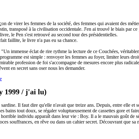
on de virer les femmes de la société, des femmes qui avaient des métiers, 
in, transposé à la civilisation occidentale. J'en ai trouvé le biais par c
ivre, le Pen s'est retrouvé au second tour des présidentielles.
t faillite, le livre n'a pas eu sa chance.
 "Un immense éclat de rire rythme la lecture de ce Couchées, véritable
 programme est simple : renvoyer les femmes au foyer, limiter leurs droi
irable profession de foi s'accompagne de mesures encore plus radicales, t
 rêvent en secret sans oser nous les demander.
e
1999 / j'ai lu)
 sardine. Il faut dire qu'elle n'avait que treize ans. Depuis, entre elle 
des bains tout doux, se régaler voluptueusement de cassettes gore et fai
horrible individu apparaît dans leur vie : Boy. Il a le mauvais goût de
roces souffrances, en rêve ou dans un cahier secret. Découvrant que sa m