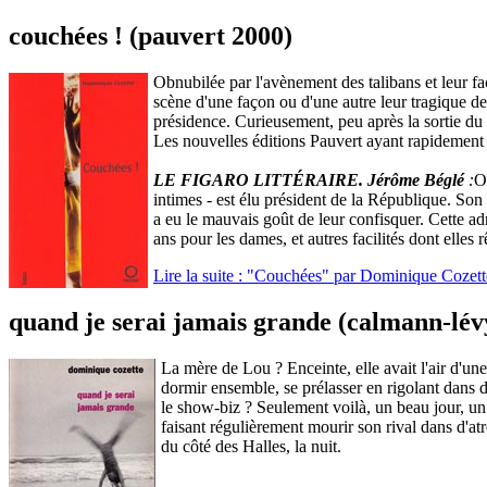
couchées ! (pauvert 2000)
Obnubilée par l'avènement des talibans et leur faç
scène d'une façon ou d'une autre leur tragique dest
présidence. Curieusement, peu après la sortie du l
Les nouvelles éditions Pauvert ayant rapidement fai
LE FIGARO LITTÉRAIRE. Jérôme Béglé
:
O
intimes - est élu président de la République. Son
a eu le mauvais goût de leur confisquer. Cette adm
ans pour les dames, et autres facilités dont elles
Lire la suite : "Couchées" par Dominique Cozett
quand je serai jamais grande (calmann-lévy 
La mère de Lou ? Enceinte, elle avait l'air d'une
dormir ensemble, se prélasser en rigolant dans 
le show-biz ? Seulement voilà, un beau jour, un 
faisant régulièrement mourir son rival dans d'at
du côté des Halles, la nuit.