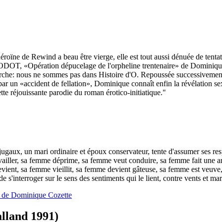
éroïne de Rewind a beau être vierge, elle est tout aussi dénuée de tent
'ODOT, «Opération dépucelage de l'orpheline trentenaire» de Dominique
arche: nous ne sommes pas dans Histoire d'O. Repoussée successivement 
par un «accident de fellation», Dominique connaît enfin la révélation sex
ette réjouissante parodie du roman érotico-initiatique."
jugaux, un mari ordinaire et époux conservateur, tente d'assumer ses re
vailler, sa femme déprime, sa femme veut conduire, sa femme fait une 
vient, sa femme vieillit, sa femme devient gâteuse, sa femme est veuve,
de s'interroger sur le sens des sentiments qui le lient, contre vents et m
" de Dominique Cozette
alland 1991)