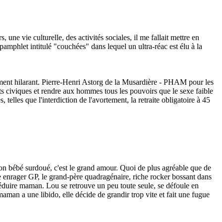
une vie culturelle, des activités sociales, il me fallait mettre en
e pamphlet intitulé "couchées" dans lequel un ultra-réac est élu à la
ment hilarant. Pierre-Henri Astorg de la Musardière - PHAM pour les
ts civiques et rendre aux hommes tous les pouvoirs que le sexe faible
elles que l'interdiction de l'avortement, la retraite obligatoire à 45
et son bébé surdoué, c'est le grand amour. Quoi de plus agréable que de
re enrager GP, le grand-père quadragénaire, riche rocker bossant dans
 séduire maman. Lou se retrouve un peu toute seule, se défoule en
aman a une libido, elle décide de grandir trop vite et fait une fugue